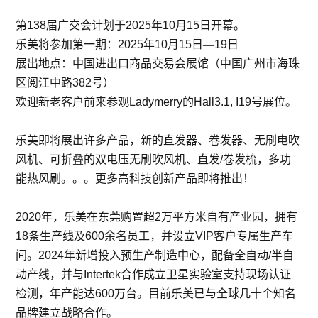
第
138
届广交会计划于
2025
年
10
月
15
日开幕。
乐美将参加第一期：
2025
年
10
月
15
日—
19
日
展出地点：中国进出口商品交易会展馆（中国广州市海珠
区阅江中路
382
号）
欢迎新老客户前来参观
Ladymerry
的
Hall3.1, I19
号展位。
乐美即将展出许多产品，新的直发器、卷发器、无刷电吹
风机、可折叠的双电压无刷吹风机、直发
/
卷发梳，多功
能热风刷。。。更多高科技创新产品即将推出！
2020
年，乐美在东莞购置超
2
万平方米自有产业园，拥有
18
条生产线及
600
余名员工，并设立
VIP
客户专属生产车
间。
2024
年新增投入预生产制造中心，配备全自动
/
半自
动产线，并与
Intertek
合作成立卫星实验室支持现场认证
检测，年产能达
600
万台。目前乐美已与全球几十个知名
品牌建立战略合作。