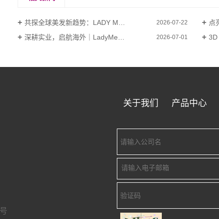
共探全球美发新趋势：LADY MERRY 2026拉斯维加斯美容展圆满收官
点亮
2026-07-22
深耕实业，启航海外｜LadyMerry越南新厂正式启幕，全球化布局再添新翼
3
2026-07-01
关于我们
产品中心
3号